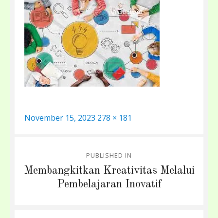
Posted
Full
November 15, 2023
278 × 181
on
size
Post
PUBLISHED IN
navigation
Membangkitkan Kreativitas Melalui
Pembelajaran Inovatif