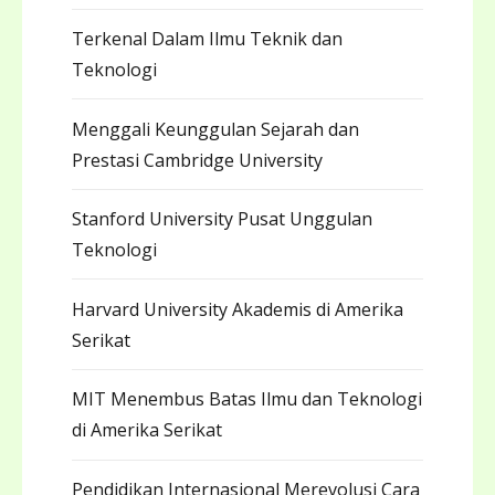
Terkenal Dalam Ilmu Teknik dan
Teknologi
Menggali Keunggulan Sejarah dan
Prestasi Cambridge University
Stanford University Pusat Unggulan
Teknologi
Harvard University Akademis di Amerika
Serikat
MIT Menembus Batas Ilmu dan Teknologi
di Amerika Serikat
Pendidikan Internasional Merevolusi Cara