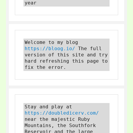
year
Welcome to my blog 
https://bloog.io/
 The full 
version of this site and try 
hard refreshing this page to 
fix the error.
Stay and play at 
https://doubledicerv.com/
near the majestic Ruby 
Mountains, the Southfork 
Reservoir and the large 