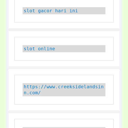
slot gacor hari ini
slot online
https://www.creeksidelandsin
n.com/