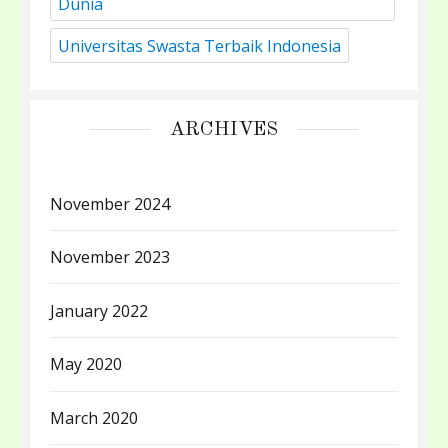
Dunia
Universitas Swasta Terbaik Indonesia
ARCHIVES
November 2024
November 2023
January 2022
May 2020
March 2020