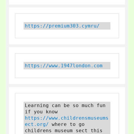
https://premium303.cymru/
https://www.1947london.com
Learning can be so much fun 
if you know 
https://www.childrensmuseums
ect.org/
 where to go 
childrens museum sect this 