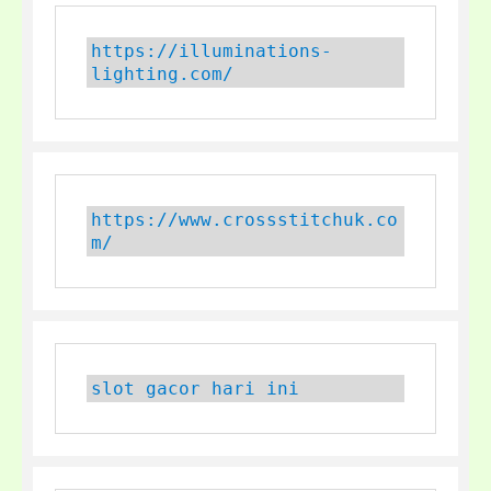
https://illuminations-
lighting.com/
https://www.crossstitchuk.co
m/
slot gacor hari ini