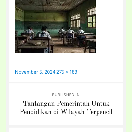
Posted
Full
November 5, 2024
275 × 183
on
size
Post
PUBLISHED IN
navigation
Tantangan Pemerintah Untuk
Pendidikan di Wilayah Terpencil