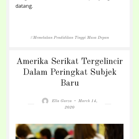
datang.
Tags
Memetakan Pendidikan Tinggi Masa Depan
Amerika Serikat Tergelincir
Dalam Peringkat Subjek
Baru
Author
Posted
Ella Garza
March 14,
on
2020