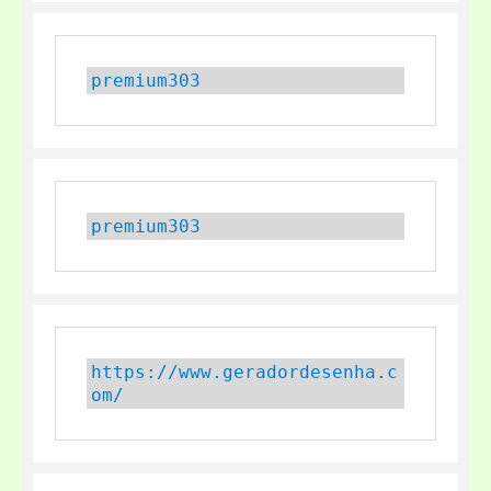
premium303
premium303
https://www.geradordesenha.c
om/