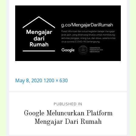
Posted
Full
May 8, 2020
1200 × 630
on
size
Post
PUBLISHED IN
navigation
Google Meluncurkan Platform
Mengajar Dari Rumah