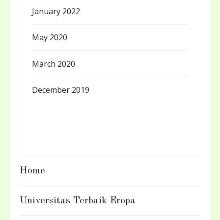
January 2022
May 2020
March 2020
December 2019
Home
Universitas Terbaik Eropa