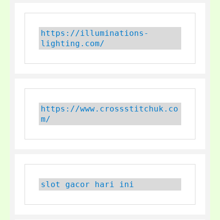
https://illuminations-
lighting.com/
https://www.crossstitchuk.co
m/
slot gacor hari ini