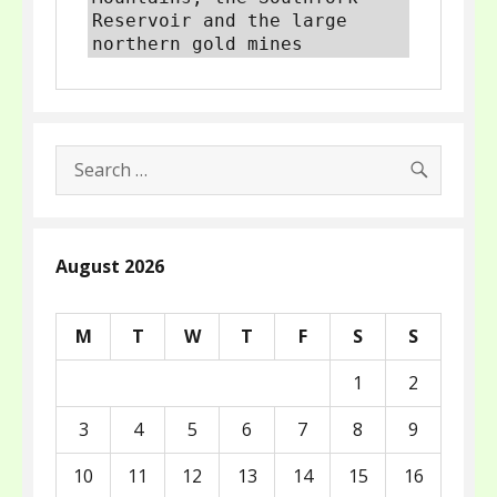
Reservoir and the large 
northern gold mines
SEARC
Search
for:
August 2026
M
T
W
T
F
S
S
1
2
3
4
5
6
7
8
9
10
11
12
13
14
15
16