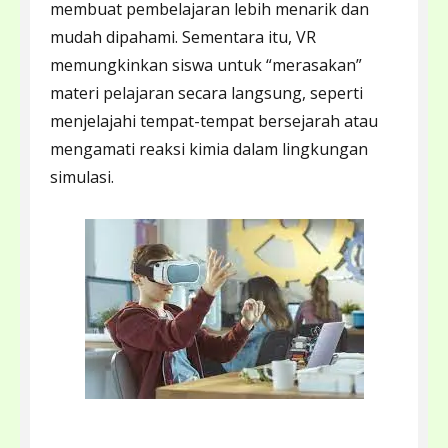
membuat pembelajaran lebih menarik dan
mudah dipahami. Sementara itu, VR
memungkinkan siswa untuk “merasakan”
materi pelajaran secara langsung, seperti
menjelajahi tempat-tempat bersejarah atau
mengamati reaksi kimia dalam lingkungan
simulasi.