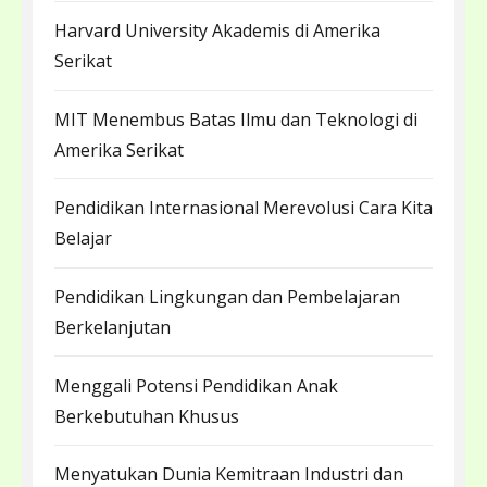
Harvard University Akademis di Amerika
Serikat
MIT Menembus Batas Ilmu dan Teknologi di
Amerika Serikat
Pendidikan Internasional Merevolusi Cara Kita
Belajar
Pendidikan Lingkungan dan Pembelajaran
Berkelanjutan
Menggali Potensi Pendidikan Anak
Berkebutuhan Khusus
Menyatukan Dunia Kemitraan Industri dan