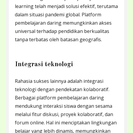
learning telah menjadi solusi efektif, terutama
dalam situasi pandemi global. Platform
pembelajaran daring memungkinkan akses
universal terhadap pendidikan berkualitas
tanpa terbatas oleh batasan geografis.
Integrasi teknologi
Rahasia sukses lainnya adalah integrasi
teknologi dengan pendekatan kolaboratif.
Berbagai platform pembelajaran daring
mendukung interaksi siswa dengan sesama
melalui fitur diskusi, proyek kolaboratif, dan
forum online. Hal ini menciptakan lingkungan
belajar yang lebih dinamis, memungkinkan