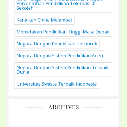
Percontohan Pendidikan Toleransi di
Sekolah
Kenaikan China Melambat
Memetakan Pendidikan Tinggi Masa Depan
Negara Dengan Pendidikan Terburuk
Negara Dengan Sistem Pendidikan Aneh
Negara Dengan Sistem Pendidikan Terbaik
Dunia
Universitas Swasta Terbaik Indonesia
ARCHIVES