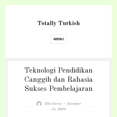
Totally Turkish
MENU
Teknologi Pendidikan
Canggih dan Rahasia
Sukses Pembelajaran
Author
Posted
Ella Garza
November
on
15, 2023