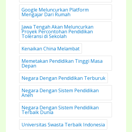
Google Meluncurkan Platform
Mengajar Dari Rumah
Jawa Tengah Akan Meluncurkan
Proyek Percontohan Pendidikan
Toleransi di Sekolah
Kenaikan China Melambat
Memetakan Pendidikan Tinggi Masa
Depan
Negara Dengan Pendidikan Terburuk
Negara Dengan Sistem Pendidikan
Aneh
Negara Dengan Sistem Pendidikan
Terbaik Dunia
Universitas Swasta Terbaik Indonesia