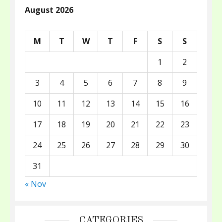
August 2026
M
T
W
T
F
S
S
1
2
3
4
5
6
7
8
9
10
11
12
13
14
15
16
17
18
19
20
21
22
23
24
25
26
27
28
29
30
31
« Nov
CATEGORIES