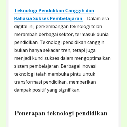
Teknologi Pendidikan Canggih dan
Rahasia Sukses Pembelajaran
– Dalam era
digital ini, perkembangan teknologi telah
merambah berbagai sektor, termasuk dunia
pendidikan. Teknologi pendidikan canggih
bukan hanya sekadar tren, tetapi juga
menjadi kunci sukses dalam mengoptimalkan
sistem pembelajaran. Berbagai inovasi
teknologi telah membuka pintu untuk
transformasi pendidikan, memberikan
dampak positif yang signifikan.
Penerapan teknologi pendidikan