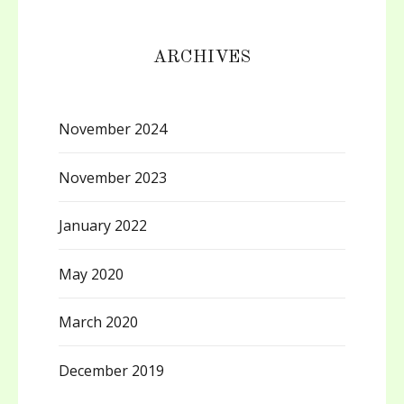
ARCHIVES
November 2024
November 2023
January 2022
May 2020
March 2020
December 2019