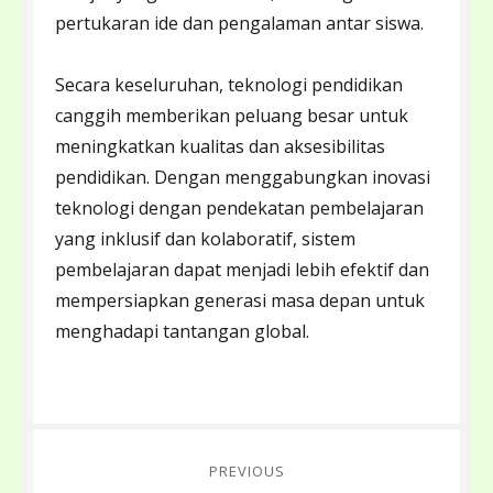
pertukaran ide dan pengalaman antar siswa.
Secara keseluruhan, teknologi pendidikan
canggih memberikan peluang besar untuk
meningkatkan kualitas dan aksesibilitas
pendidikan. Dengan menggabungkan inovasi
teknologi dengan pendekatan pembelajaran
yang inklusif dan kolaboratif, sistem
pembelajaran dapat menjadi lebih efektif dan
mempersiapkan generasi masa depan untuk
menghadapi tantangan global.
Post
PREVIOUS