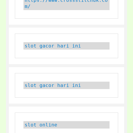
https://www.crossstitchuk.co
m/
slot gacor hari ini
slot gacor hari ini
slot online