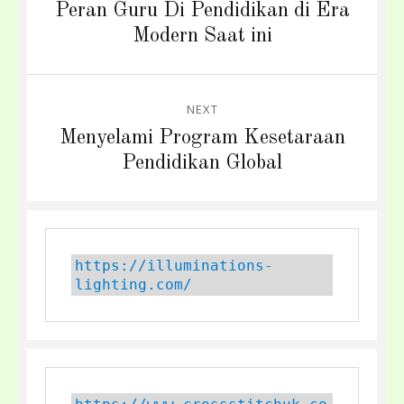
navigation
Previous
Peran Guru Di Pendidikan di Era
post:
Modern Saat ini
NEXT
Next
Menyelami Program Kesetaraan
post:
Pendidikan Global
https://illuminations-
lighting.com/