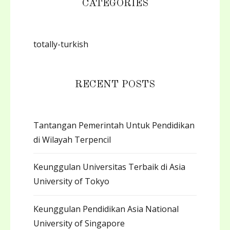
CATEGORIES
totally-turkish
RECENT POSTS
Tantangan Pemerintah Untuk Pendidikan
di Wilayah Terpencil
Keunggulan Universitas Terbaik di Asia
University of Tokyo
Keunggulan Pendidikan Asia National
University of Singapore